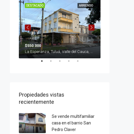
VENTA
DESTACADO
ARRIENDO
DESTACADO
$550.000
$400.000.000
La Esperanza, Tuluá, Valle del Cauca, Colombia
Calle 25d # 8-46, Tuluá, Valle del Cauca, Colombia
Propiedades vistas
recientemente
Se vende multifamiliar
casa en el barrio San
Pedro Claver