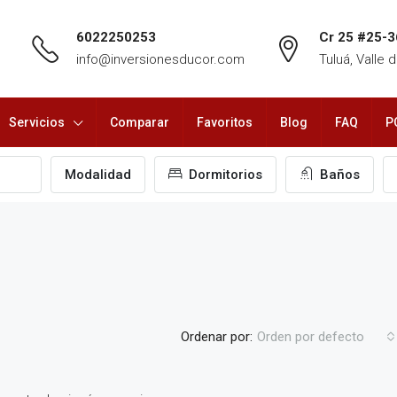
6022250253
Cr 25 #25-3
info@inversionesducor.com
Tuluá, Valle
Servicios
Comparar
Favoritos
Blog
FAQ
P
Modalidad
Dormitorios
Baños
Ordenar por:
Orden por defecto