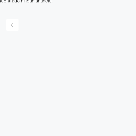
contrado ningún anuncio.
DESTACADO
$330.000.000