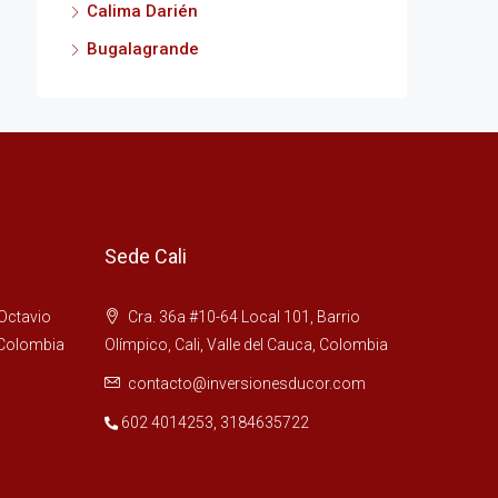
Calima Darién
Bugalagrande
Sede Cali
 Octavio
Cra. 36a #10-64 Local 101, Barrio
 Colombia
Olímpico, Cali, Valle del Cauca, Colombia
contacto@inversionesducor.com
602 4014253
,
3184635722