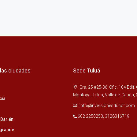
 las ciudades
Sede Tuluá
Cra. 25 #25-36, Ofic. 104 Edif.
Montoya, Tuluá, Valle del Cauca,
cía
info@inversionesducor.com
602 2250253
,
3128316719
 Darién
grande