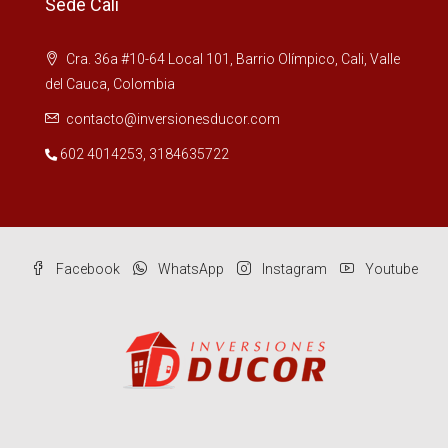
Sede Cali
Cra. 36a #10-64 Local 101, Barrio Olímpico, Cali, Valle
del Cauca, Colombia
contacto@inversionesducor.com
602 4014253
,
3184635722
Facebook
WhatsApp
Instagram
Youtube