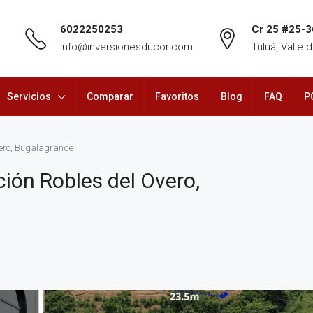
6022250253
Cr 25 #25-3
info@inversionesducor.com
Tuluá, Valle
Servicios
Comparar
Favoritos
Blog
FAQ
P
Overo, Bugalagrande
ción Robles del Overo,