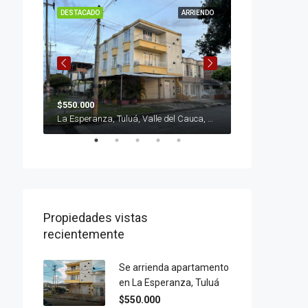
VENTA
DESTACADO
ARRIENDO
DESTACADO
$550.000
$400.000.000
Calle 25d # 8-46, Tuluá, Valle del Cauca, Colombia
La Esperanza, Tuluá, Valle del Cauca, Colombia
Propiedades vistas
recientemente
Se arrienda apartamento
en La Esperanza, Tuluá
$550.000