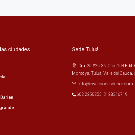
 las ciudades
Sede Tuluá
Cra. 25 #25-36, Ofic. 104 Edif.
Montoya, Tuluá, Valle del Cauca,
cía
info@inversionesducor.com
602 2250253
,
3128316719
 Darién
grande