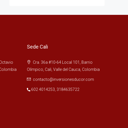
Sede Cali
 Octavio
Cra. 36a #10-64 Local 101, Barrio
 Colombia
Olímpico, Cali, Valle del Cauca, Colombia
contacto@inversionesducor.com
602 4014253
,
3184635722