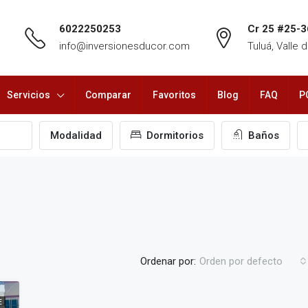
6022250253
Cr 25 #25-3
info@inversionesducor.com
Tuluá, Valle
Servicios
Comparar
Favoritos
Blog
FAQ
P
Modalidad
Dormitorios
Baños
Ordenar por:
Orden por defecto
E